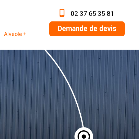
02 37 65 35 81
Demande de devis
Alvéole +
Next